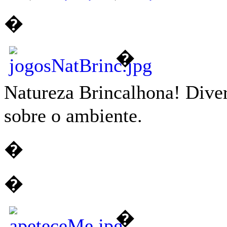
�
�
Natureza Brincalhona! Dive
sobre o ambiente.
�
�
�