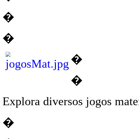
�
�
�
�
Explora diversos jogos mat
�