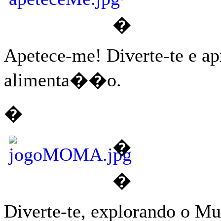
�
Apetece-me! Diverte-te e a
alimenta��o.
�
�
�
Diverte-te, explorando o M