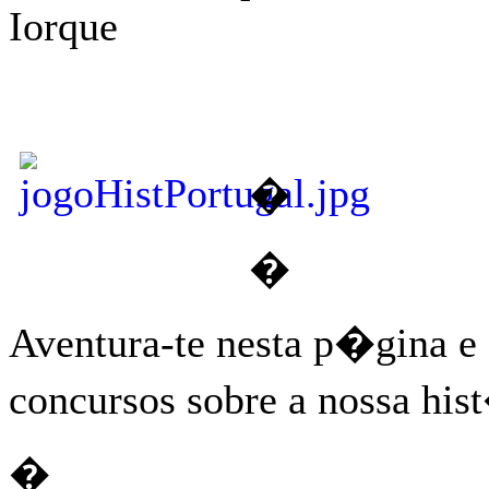
Iorque
�
�
Aventura-te nesta p�gina e 
concursos sobre a nossa his
�