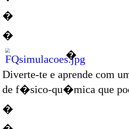
�
�
�
Diverte-te e aprende com 
de f�sico-qu�mica que pod
�
�