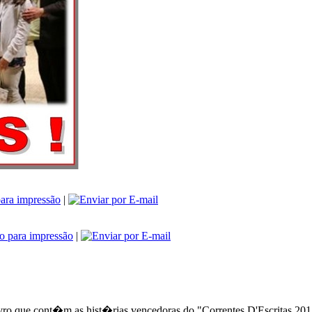
|
|
ro que cont�m as hist�rias vencedoras do "Correntes D'Escritas 201