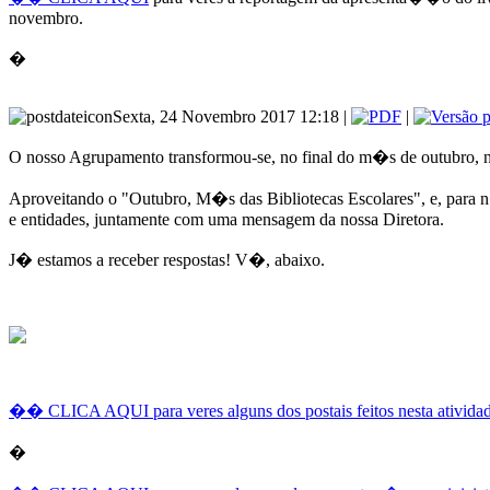
novembro.
�
Sexta, 24 Novembro 2017 12:18 |
|
O nosso Agrupamento transformou-se, no final do m�s de outubro, n
Aproveitando o "Outubro, M�s das Bibliotecas Escolares", e, para 
e entidades, juntamente com uma mensagem da nossa Diretora.
J� estamos a receber respostas! V�, abaixo.
�� CLICA AQUI para veres alguns dos postais feitos nesta ativida
�