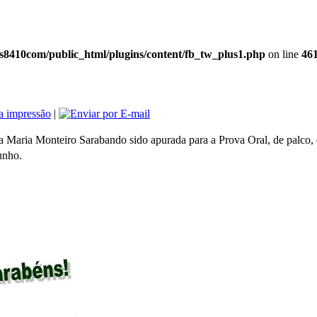
8410com/public_html/plugins/content/fb_tw_plus1.php
on line
46
|
ndo a Maria Monteiro Sarabando sido apurada para a Prova Oral, de pal
unho.