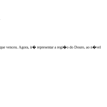
1
co, que venceu. Agora, ir� representar a regi�o do Douro, ao n�vel