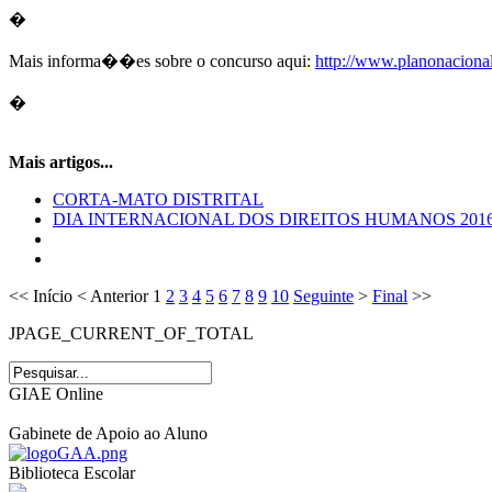
�
Mais informa��es sobre o concurso aqui:
http://www.
planonacional
�
Mais artigos...
CORTA-MATO DISTRITAL
DIA INTERNACIONAL DOS DIREITOS HUMANOS 201
<<
Início
<
Anterior
1
2
3
4
5
6
7
8
9
10
Seguinte
>
Final
>>
JPAGE_CURRENT_OF_TOTAL
GIAE Online
Gabinete de Apoio ao Aluno
Biblioteca Escolar