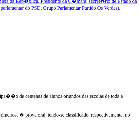
bleia da Rep�blica, Presidente da C�mara, secret�rio de Estado da
lamentar do PSD, Grupo Parlamentar Partido Os Verdes).
icipa��o de centenas de alunos oriundos das escolas de toda a
rimeiros, � prova oral, tendo-se classificado, respectivamente, no