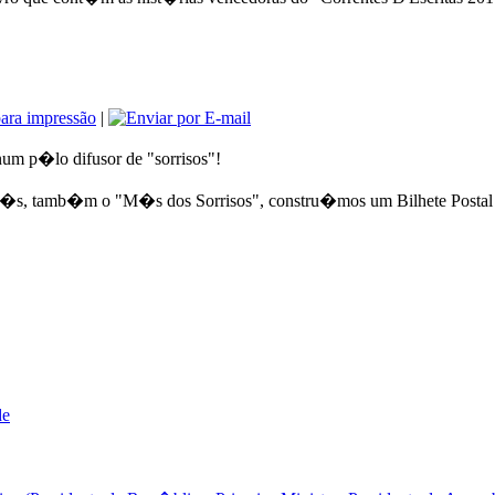
|
um p�lo difusor de "sorrisos"!
n�s, tamb�m o "M�s dos Sorrisos", constru�mos um Bilhete Postal que
de