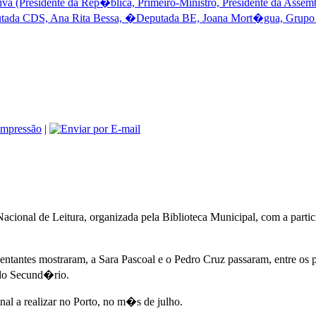
a (Presidente da Rep�blica, Primeiro-Ministro, Presidente da Assem
a CDS, Ana Rita Bessa, �Deputada BE, Joana Mort�gua, Grupo par
|
acional de Leitura, organizada pela Biblioteca Municipal, com a part
entantes mostraram, a Sara Pascoal e o Pedro Cruz passaram, entre os p
 do Secund�rio.
al a realizar no Porto, no m�s de julho.