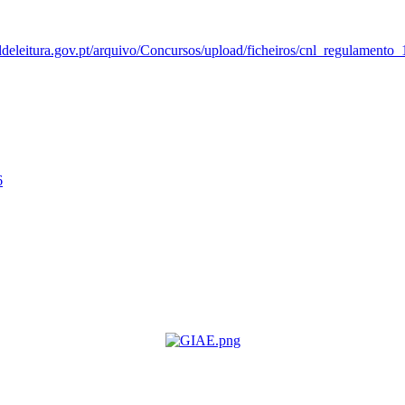
deleitura.gov.pt/
arquivo/Concursos/upload/
ficheiros/cnl_regulamento_
6