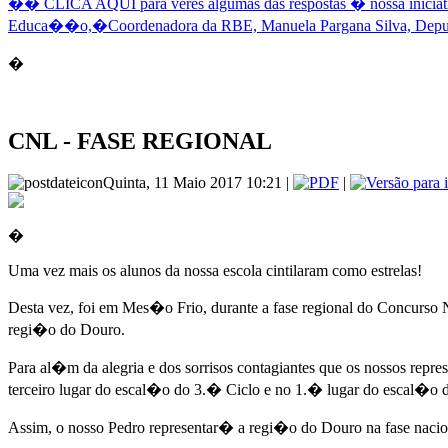
�� CLICA AQUI para veres algumas das respostas � nossa iniciativ
Educa��o,�Coordenadora da RBE, Manuela Pargana Silva, Deputad
�
CNL - FASE REGIONAL
Quinta, 11 Maio 2017 10:21 |
|
�
Uma vez mais os alunos da nossa escola cintilaram como estrelas!
Desta vez, foi em Mes�o Frio, durante a fase regional do Concurso N
regi�o do Douro.
Para al�m da alegria e dos sorrisos contagiantes que os nossos repres
terceiro lugar do escal�o do 3.� Ciclo e no 1.� lugar do escal�o
Assim, o nosso Pedro representar� a regi�o do Douro na fase nacion