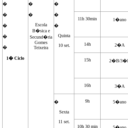
�
�
�
�
�
�
11h 30min
1�ano
Escola
�
�
B�sica e
Quinta
�
Secund�ria
Gomes
14h
2�A
10 set.
�
Teixeira
1� Ciclo
15h
2�B/3�
16h
3�A
9h
�
5�ano
Sexta
11 set.
10h 30 min
5�ano