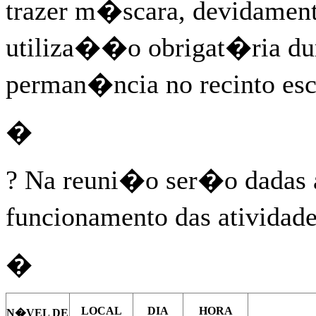
trazer m�scara, devidament
utiliza��o obrigat�ria dur
perman�ncia no recinto esc
�
? Na reuni�o ser�o dadas a
funcionamento das atividade
�
L
O
CAL
DIA
HORA
N�VEL DE