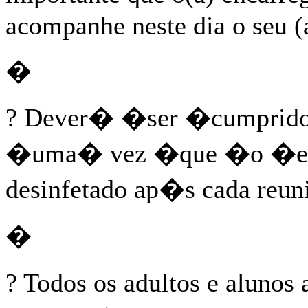
acompanhe neste dia o seu (
�
? Dever� �ser �cumprid
�uma� vez �que �o �e
desinfetado ap�s cada reu
�
? Todos os adultos e alunos