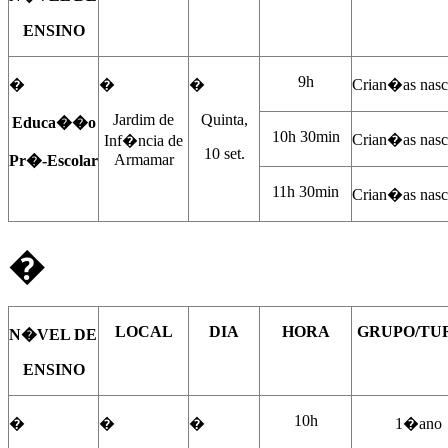
ENSINO
9h
�
�
�
Crian�as nasc
Jardim de
Quinta,
Educa��o
10h 30min
Crian�as nasc
Inf�ncia de
10 set.
Armamar
Pr�-Escolar
11h 30min
Crian�as nasc
�
L
O
CAL
DIA
HORA
GRUPO/TU
N�VEL DE
ENSINO
10h
�
�
�
1�ano