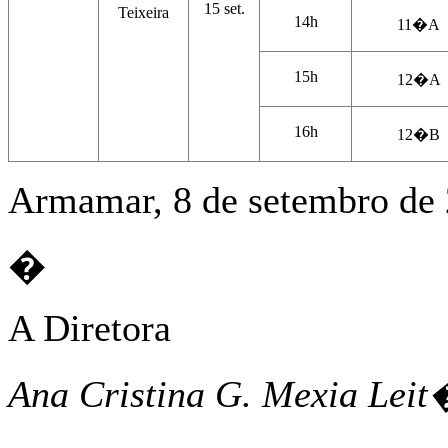
15 set.
Teixeira
14h
11�A
15h
12�A
16h
12�B
Armamar, 8 de setembro de
�
A Diretora
Ana Cristina G. Mexia Lei