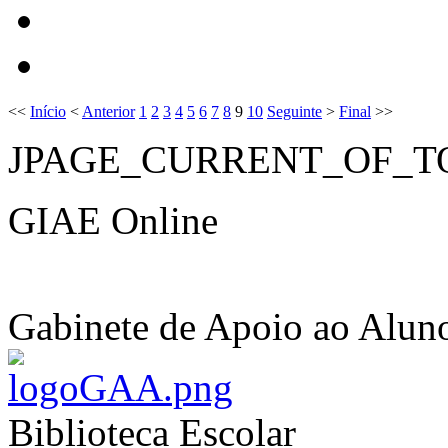
<<
Início
<
Anterior
1
2
3
4
5
6
7
8
9
10
Seguinte
>
Final
>>
JPAGE_CURRENT_OF_T
GIAE Online
Gabinete de Apoio ao Alun
Biblioteca Escolar