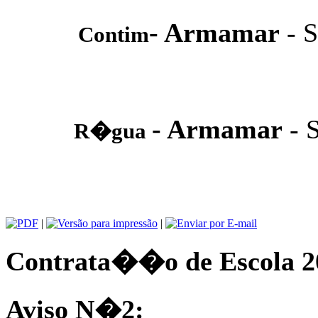
- Armamar
- 
Contim
- Armamar
- 
R�gua
|
|
Contrata��o de Escola 2
Aviso N�2: