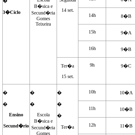
�
B�sica e
14 set.
3�Ciclo
Secund�ria
14h
8�B
Gomes
Teixeira
15h
9�A
16h
9�B
9h
Ter�a
9�C
15 set.
10h
�
�
�
10�A
�
�
�
11h
10�B
Ensino
Escola
�
B�sica e
12h
Secund�rio
11�B
Ter�a
Secund�ria
Gomes