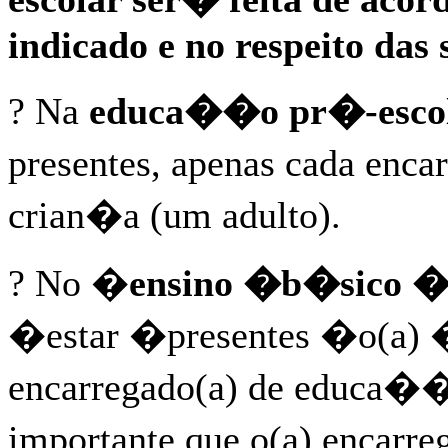
indicado e no respeito das 
? Na
educa��o pr�-esco
presentes, apenas cada enc
crian�a (um adulto).
? No �
ensino �b�sico 
�estar �presentes �o(a) 
encarregado(a) de educa��
importante que o(a) encar