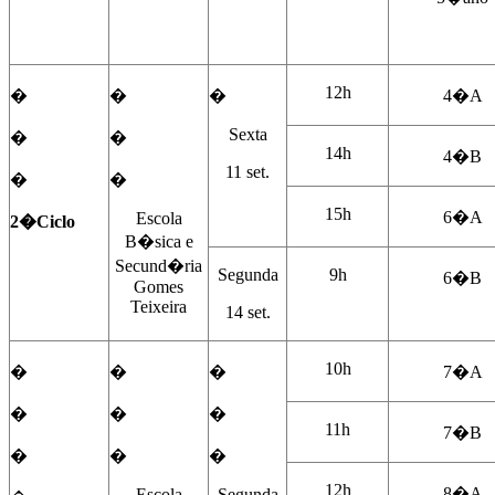
12h
�
�
�
4�A
Sexta
�
�
14h
4�B
11 set.
�
�
15h
6�A
Escola
2�Ciclo
B�sica e
Secund�ria
Segunda
9h
6�B
Gomes
Teixeira
14 set.
10h
�
�
�
7�A
�
�
�
11h
7�B
�
�
�
12h
8�A
Escola
Segunda