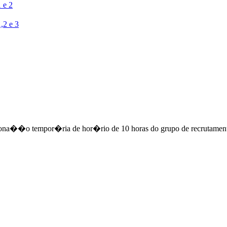
 e 2
,2 e 3
iona��o tempor�ria de hor�rio de 10 horas do grupo de recrutamen