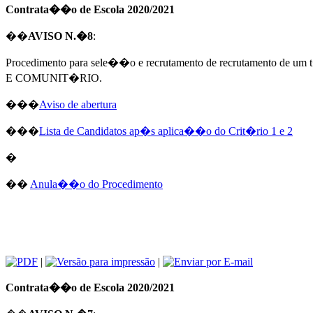
Contrata��o de Escola 2020/2021
��
AVISO N.�8
:
Procedimento para sele��o e recrutamento de recrutamen
E COMUNIT�RIO.
���
Aviso de abertura
���
Lista de Candidatos ap�s aplica��o do Crit�rio 1 e 2
�
��
Anula��o do Procedimento
|
|
Contrata��o de Escola 2020/2021