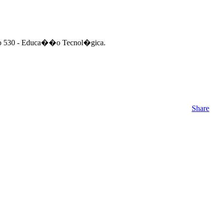
nto 530 - Educa��o Tecnol�gica.
Share