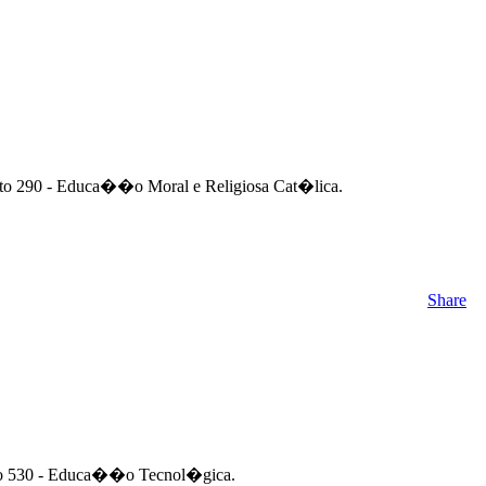
nto 290 - Educa��o Moral e Religiosa Cat�lica.
Share
nto 530 - Educa��o Tecnol�gica.