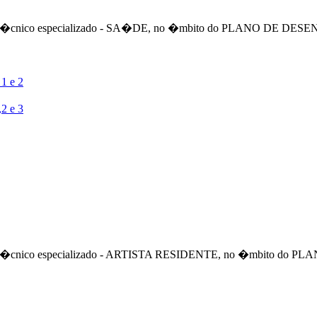
o de um t�cnico especializado - SA�DE, no �mbito do PLANO
1 e 2
2 e 3
 de um t�cnico especializado - ARTISTA RESIDENTE, no �mbit