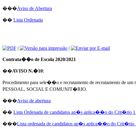
���
Aviso de Abertura
��
Lista Ordenada
|
|
Contrata��o de Escola 2020/2021
��
AVISO N.�10
:
Procedimento para sele��o e recrutamento de recrutamento de 
PESSOAL, SOCIAL E COMUNIT�RIO.
���
Aviso de abertura
��
Lista Ordenada de candidatos ap�s aplica��o do Crit�rio 1
���
Lista ordenada de candidatos ap�s aplica��o do Crit�rio 1