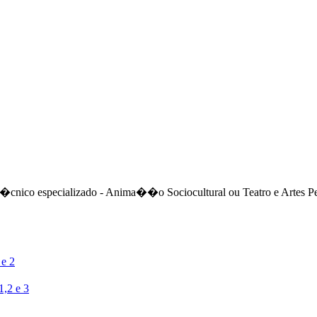
um t�cnico especializado - Anima��o Sociocultural ou Teatro e
 e 2
,2 e 3