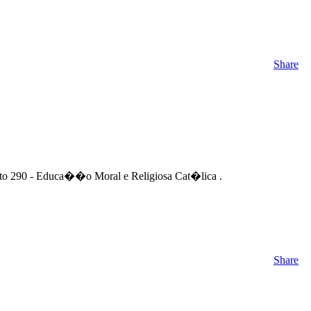
Share
to 290 - Educa��o Moral e Religiosa Cat�lica .
Share