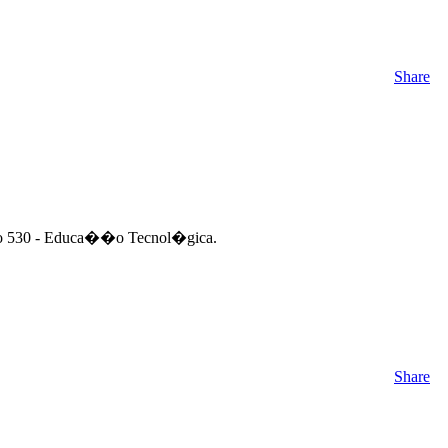
Share
nto 530 - Educa��o Tecnol�gica.
Share