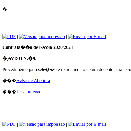
�
|
|
Contrata��o de Escola 2020/2021
�
AVISO N.�9:
Procedimento para sele��o e recrutamento de um docente para le
���
Aviso de Abertura
���
Lista ordenada
|
|