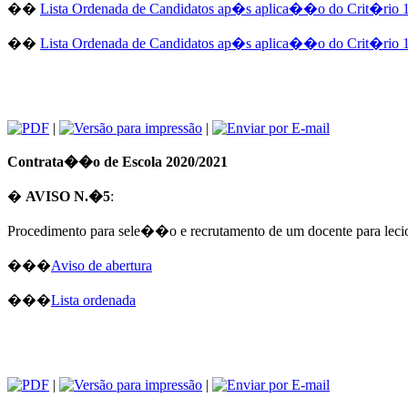
��
Lista Ordenada de Candidatos ap�s aplica��o do Crit�rio 1
��
Lista Ordenada de Candidatos ap�s aplica��o do Crit�rio 1
|
|
Contrata��o de Escola 2020/2021
�
AVISO N.�5
:
Procedimento para sele��o e recrutamento de um docente para lec
���
Aviso de abertura
���
Lista ordenada
|
|