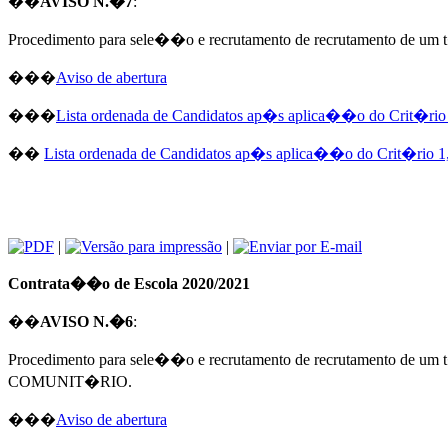
��
AVISO N.�7
:
Procedimento para sele��o e recrutamento de recrutament
���
Aviso de abertura
���
Lista ordenada de Candidatos ap�s aplica��o do Crit�rio 
��
Lista ordenada de Candidatos ap�s aplica��o do Crit�rio 1,
|
|
Contrata��o de Escola 2020/2021
��
AVISO N.�6
:
Procedimento para sele��o e recrutamento de recrutamento
COMUNIT�RIO.
���
Aviso de abertura